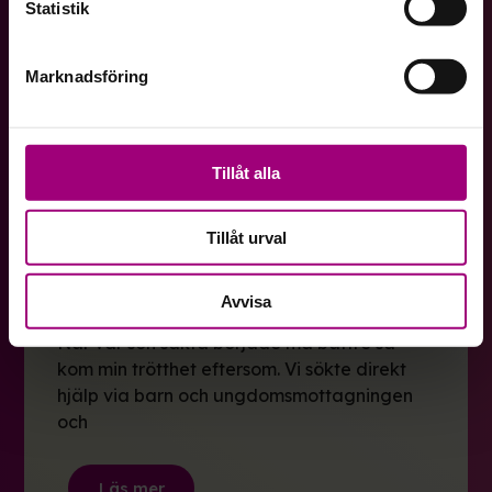
Statistik
som jag bär inom mig. Att
Marknadsföring
Läs mer
Tillåt alla
Bra bemötande
Tillåt urval
När barnet börjar att må bättre
Avvisa
Mamma till en kille på 14 år med anorexia.
När vår son sakta började må bättre så
kom min trötthet eftersom. Vi sökte direkt
hjälp via barn och ungdomsmottagningen
och
Läs mer