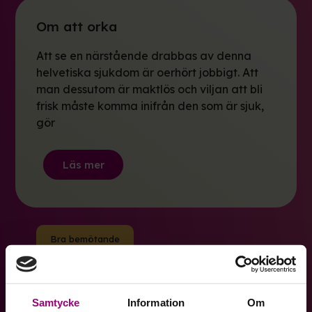
Om att orka
Att se en närstående drabbas av denna
helvetiska sjukdom är oerhört jobbigt. Att
man dessutom är maktlös och viljan att bli
frisk måste komma inifrån den som är sjuk,
gör
Läs mer
Bra bemötande
Egen kurator
Samtycke
Information
Om