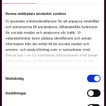
Redan första gången vi besökte
psykologmottagningen för att påbörja
behandling av min sambos ätstörning fick
Denna webbplats använder cookies
jag en egen kurator. Jag brukade träffa
Vi använder enhetsidentifierare för att anpassa innehållet
henne varannan vecka. Vid några få
och annonserna till användarna, tillhandahålla funktioner
tillfällen när
för sociala medier och analysera vår trafik. Vi
vidarebefordrar även sådana identifierare och annan
Läs mer
information från din enhet till de sociala medier och
annons- och analysföretag som vi samarbetar med.
Dessa kan i sin tur kombinera informationen med annan
information som du har tillhandahållit eller som de har
samlat in när du har använt deras tjänster.
Bra bemötande
Samtyckesval
Nödvändig
När någon lyssnar
Det bemötande som verkligen berör och ger
Inställningar
mig stöd är när personer verkligen tar sig
tid (och vågar) lyssna på allt det som jag