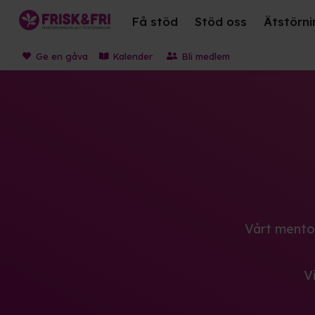
Få stöd
Stöd oss
Ätstörni
Ge en gåva
Kalender
Bli medlem
Vårt mentor
V