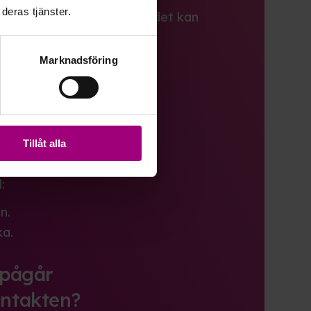
deras tjänster.
in mentor via Teams och det kan
Marknadsföring
tsamtal).
osamtal).
1 timme vid varje tillfälle.
Tillåt alla
örs vi av?
:
n.
a.
 pågår
ntakten?