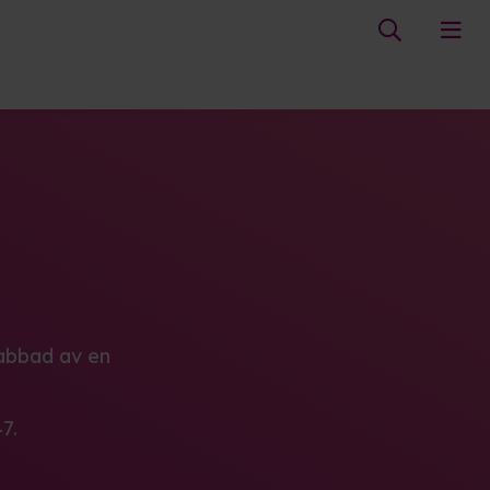
rabbad av en
7.