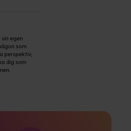
 sin egen
d någon som
a perspektiv,
lpa dig som
men.