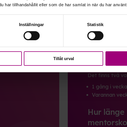
har tillhandahållit eller som de har samlat in när du har använt 
en form, via
Du pratar med d
ske antingen:
Inställningar
Statistik
Utan bild (rös
Med bild (vide
rbetsdagar.
Samtalet är max 
Tillåt urval
Hur ofta h
Det finns två val
1 gång i vecka
Varannan veck
Hur länge
mentorsko