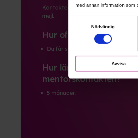
med annan information som du 
Kontakten med mentorn sker i skriv
mejl.
Samtyckesval
Nödvändig
Hur ofta hörs vi av?
Du får svar på ditt mejl nom 2-3 a
Avvisa
Hur länge pågår
mentorskontakten?
5 månader.