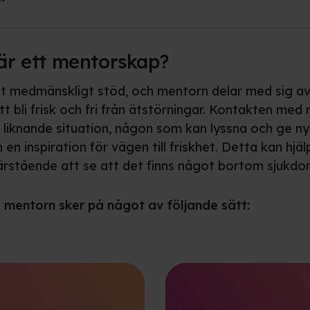
är ett mentorskap?
tt medmänskligt stöd, och mentorn delar med sig av
tt bli frisk och fri från ätstörningar. Kontakten me
en liknande situation, någon som kan lyssna och ge ny
h en inspiration för vägen till friskhet. Detta kan hjä
ärstående att se att det finns något bortom sjukdo
mentorn sker på något av följande sätt: