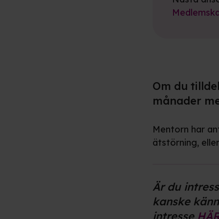
Medlemsk
Om du tilld
månader med
Mentorn har ant
ätstörning, elle
Är du intress
kanske känn
intresse
HÄ