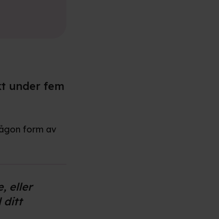
kt under fem
någon form av
, eller
 ditt