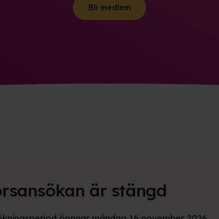
Bli medlem
orsansökan
är stängd
ökningsperiod öppnar måndag 16 november 2026.