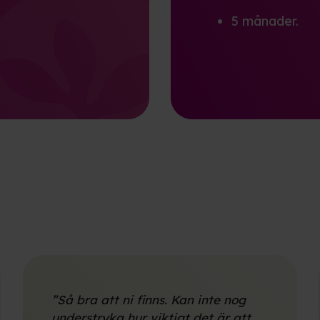
5 månader.
”Så bra att ni finns. Kan inte nog
understryka hur viktigt det är att