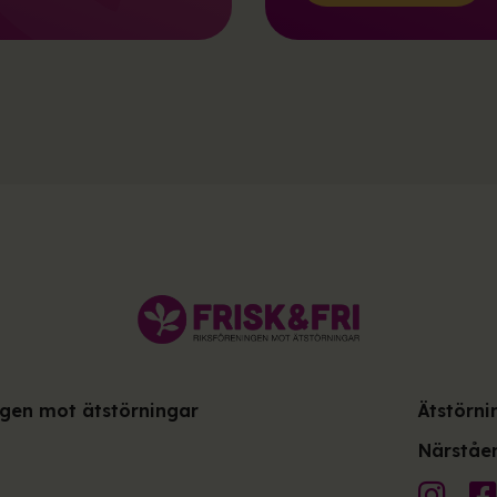
ingen mot ätstörningar
Ätstörni
Närståen