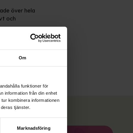
rade över hela
ivt och
ning i
ätstörningsvård.
Om
andahålla funktioner för
n information från din enhet
 tur kombinera informationen
deras tjänster.
Marknadsföring