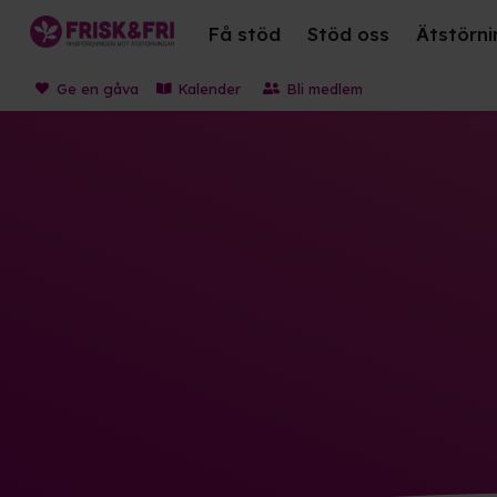
Få stöd
Stöd oss
Ätstörni
Ge en gåva
Kalender
Bli medlem