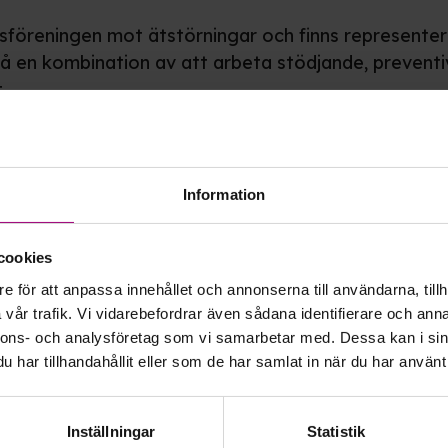
riksföreningen mot ätstörningar och finns represente
 på en kombination av att arbeta stödjande, prevent
.
utgörs av stöd till drabbade och närstående, utbild
fte och opinionsarbete för till exempel en bättre 
Information
cookies
 vårt viktiga arbete
e för att anpassa innehållet och annonserna till användarna, tillh
vår trafik. Vi vidarebefordrar även sådana identifierare och anna
nnons- och analysföretag som vi samarbetar med. Dessa kan i sin
har tillhandahållit eller som de har samlat in när du har använt 
Inställningar
Statistik