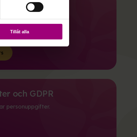
rtners
stiftelser och offentliga
Tillåt alla
rs
ter och GDPR
ar personuppgifter.