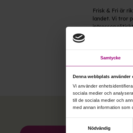
Frisk & Fri är 
landet. Vi tror
intressepolitiskt
Vår verksamhet 
förebyggande sy
Samtycke
Denna webbplats använder 
Läs mer om
Vi använder enhetsidentifierar
sociala medier och analysera 
till de sociala medier och a
med annan information som du 
Samtyckesval
Nödvändig