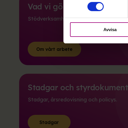
Vad vi gör
Stödverksamhet, utbildning och opinion.
Avvisa
Om vårt arbete
Stadgar och styrdokumen
Stadgar, årsredovisning och policys.
Stadgar