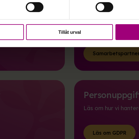
Samarbetspa
Företagssamarbeten, 
bidragsgivare.
Tillåt urval
Samarbetspartne
t
Personuppgif
Läs om hur vi hanter
Läs om GDPR