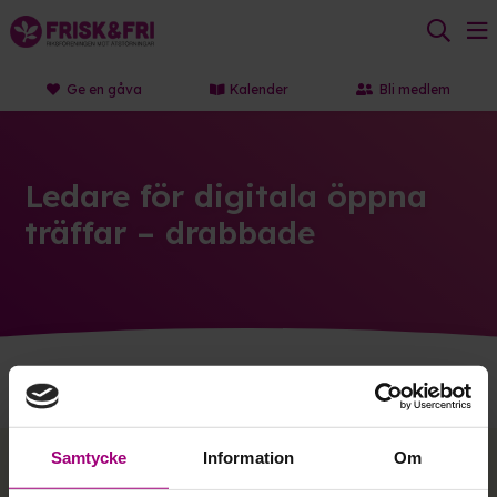
Ge en gåva
Kalender
Bli medlem
Ledare för digitala öppna
träffar – drabbade
Samtycke
Information
Om