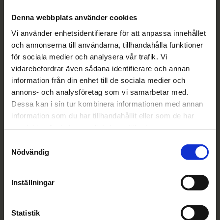
Denna webbplats använder cookies
Vi använder enhetsidentifierare för att anpassa innehållet
Frisk & Fri – Riksföreningen mot ätstörningar
och annonserna till användarna, tillhandahålla funktioner
för sociala medier och analysera vår trafik. Vi
Inedalsgatan 5
vidarebefordrar även sådana identifierare och annan
112 32 Stockholm
information från din enhet till de sociala medier och
Kontakta oss
annons- och analysföretag som vi samarbetar med.
Org.nummer: 802012-8925
Dessa kan i sin tur kombinera informationen med annan
information som du har tillhandahållit eller som de har
Plusgiro: 90 00 87-8
samlat in när du har använt deras tjänster.
Samtyckesval
Nödvändig
Ätstörningslinjen
020-20 80 18
Närståendelinjen
0200-125 085
Inställningar
Statistik