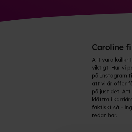
Caroline fi
Att vara källkri
viktigt. Hur vi 
på Instagram til
att vi är offer
på just det. At
klättra i karriä
faktiskt så – in
redan har.