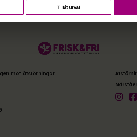
Tillåt urval
ingen mot ätstörningar
Ätstörni
Närståen
5