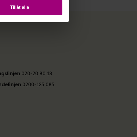
Tillåt alla
ngslinjen
020-20 80 18
delinjen
0200-125 085