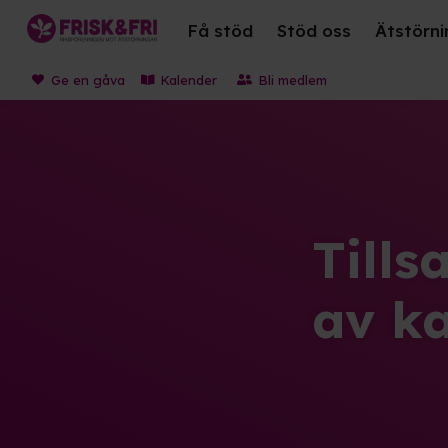
Få stöd
Stöd oss
Ätstörni
Ge en gåva
Kalender
Bli medlem
Tills
av ka