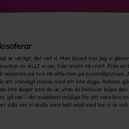
losoferar
tisk är viktigt, det vet vi. Men ibland tror jag vi glö
påverkas av ALLT vi ser, från smått till stort. Från en 
l reklamen på tv:n till affischen på busshållplatsen. 
 för att ständigt matas med att inte duga. Reklam gå
t du inte duger som du är, utan du behöver köpa den 
ren, gå ner i vikt snabbast möjliga för att vara bra no
get säljs om vi skulle vara helt nöjd med hur vi är och