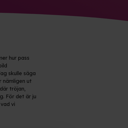
mmer hur pass
bild
Jag skulle säga
r nämligen ut
där tröjan,
g. För det är ju
 vad vi