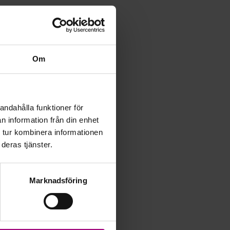
Om
iset var det som
g tyckte att jag
å påminna mig om
i matas med
andahålla funktioner för
 duger som vi
n information från din enhet
 tur kombinera informationen
deras tjänster.
stordåd!
Marknadsföring