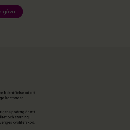
n gåva
en bekräftelse på att
iga kostnader.
riges uppdrag är att
tet och styrning i
veriges kvalitetskod.