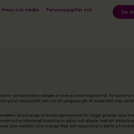
Press och media
Personuppgifter och
Ge e
90-konto och kontrolleras årligen av Svensk Insamlingskontroll. 90-kontot är 
köts på ett ansvarsfullt sätt och att pengarna går till ändamålet utan oskäl
e medlem i Giva Sverige, branschorganisationen för tryggt givande. Giva Sve
sparent och professionell insamling av gåvor och arbetar med att stärka kvali
oner. Som medlem i Giva Sverige följer och rapporterar vi därför på Giva S