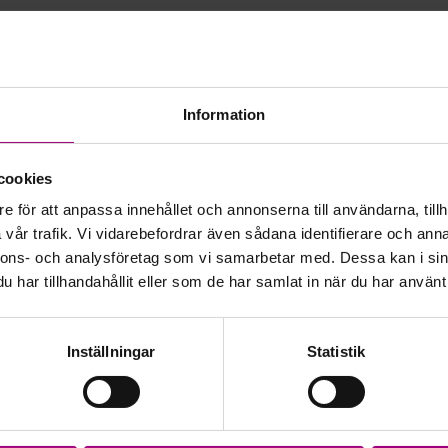
Information
gången fick höra någon prata kring reklam på det v
för mig. Det var också till stor hjälp för mig när ja
, var kritisk till mitt utseende och mig själv- att d
cookies
 så konstiga känslor och tankar med tanke på att v
e för att anpassa innehållet och annonserna till användarna, tillh
 Vi MÅSTE bli matade att vi behöver annat och inte
vår trafik. Vi vidarebefordrar även sådana identifierare och anna
den här karusellen ska gå runt.
nnons- och analysföretag som vi samarbetar med. Dessa kan i sin
har tillhandahållit eller som de har samlat in när du har använt 
ammans kliver av karusellen så kanske vi kan skapa 
Inställningar
Statistik