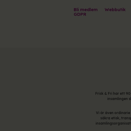
Bli medlem
Webbutik
GDPR
Frisk & Fri har ett 
insamlingen s
Vi är även ordinari
säkra etisk, tran
insamlingsorganisati