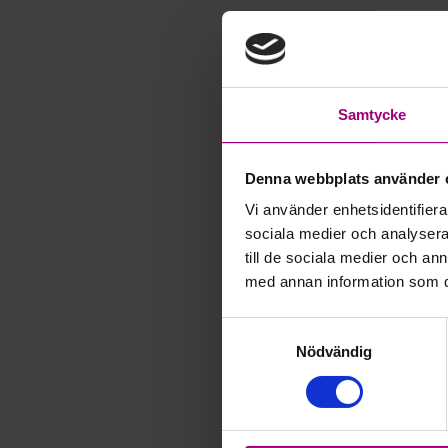
Foto Frisk & Fri
Samtycke
När jag första 
en ögonöppnare 
inte var bra nog
Denna webbplats använder 
att det inte är
Vi använder enhetsidentifierar
detta dagligen.
sociala medier och analysera 
är för att hela 
till de sociala medier och a
med annan information som du 
Men om vi tills
Samtyckesval
Nödvändig