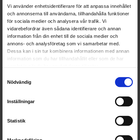
Vi använder enhetsidentifierare för att anpassa innehållet
Mentorer
och annonserna till användarna, tillhandahålla funktioner
för sociala medier och analysera vår trafik. Vi
Mentorskontakten fungerar som stöd för dig
vidarebefordrar även sådana identifierare och annan
på vägen mot friskhet, tillsammans delar ni
information från din enhet till de sociala medier och
erfarenheter. Mentorn finns också där för att
annons- och analysföretag som vi samarbetar med.
lyssna och inge hopp.
Dessa kan i sin tur kombinera informationen med annan
Vi har två ansökningsperioder, vecka 20 och
information som du har tillhandahållit eller som de har
vecka 47. För att kunna ansöka om en
samlat in när du har använt deras tjänster.
mentor behöver du ha ett enskilt
Samtyckesval
medlemskap eller familjemedlemskap.
Nödvändig
Inställningar
Mentorskap
Statistik
Marknadsföring