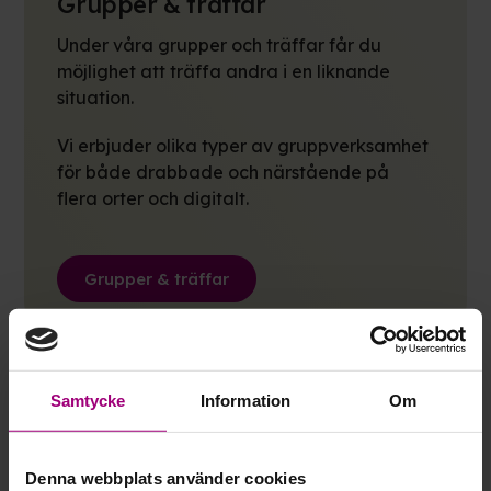
Grupper & träffar
Under våra grupper och träffar får du
möjlighet att träffa andra i en liknande
situation.
Vi erbjuder olika typer av gruppverksamhet
för både drabbade och närstående på
flera orter och digitalt.
Grupper & träffar
Samtycke
Information
Om
Denna webbplats använder cookies