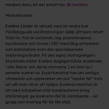
medlem ännu, bli det enkelt här:
Bli medlem
.
Medverkande:
Evelina Linder
är aktuell med sin andra bok
Föräldraguide vid ätstörningar: Hjälp ditt barn till ett
friskt liv
. Hon är socionom, leg. psykoterapeut,
handledare och lärare i KBT med lång erfarenhet
som behandlare inom den specialiserade
ätstörningsvården. På den egna mottagningen i
Stockholm möter Evelina dagligen både drabbade
i alla åldrar och deras närmaste. I en intervju i
senaste numret av
Insikt
berättar hon om vanliga
vittnesmål och upplevelser att ord “landar fel” trots
att allt man vill är att hjälpa. Evelinas intention är
att med ödmjukhet inför komplexiteten kring
ätstörningar ge konkreta råd till närstående – en
grupp som överlag får för lite stöd.