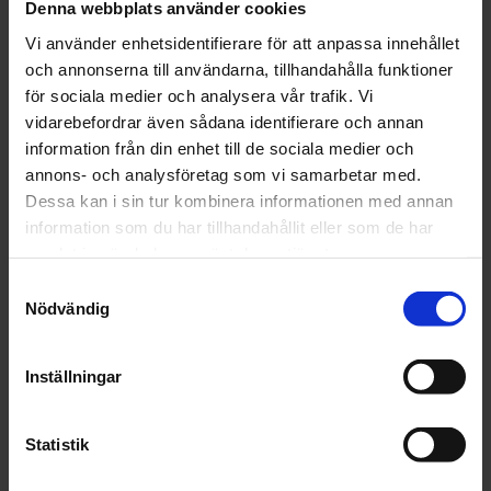
Föreläsningen kan endast ses live, den spelas
Denna webbplats använder cookies
inte in.
Vi använder enhetsidentifierare för att anpassa innehållet
och annonserna till användarna, tillhandahålla funktioner
för sociala medier och analysera vår trafik. Vi
vidarebefordrar även sådana identifierare och annan
information från din enhet till de sociala medier och
annons- och analysföretag som vi samarbetar med.
Dessa kan i sin tur kombinera informationen med annan
information som du har tillhandahållit eller som de har
samlat in när du har använt deras tjänster.
Samtyckesval
Nödvändig
Inställningar
Statistik
Add to calendar