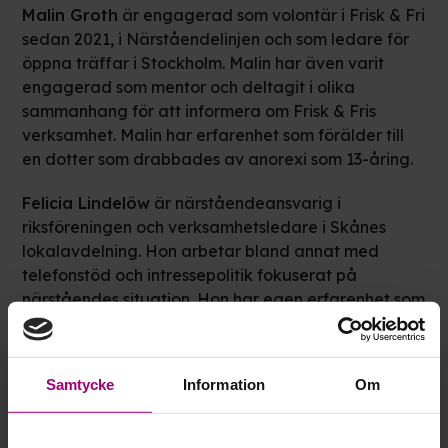
Malin Groth
är engagerad som volontär i Frisk & Fri
sedan 2021, i Närståendelinjen och som ledare för
öppna träffar i Stockholm. Malin har även varit
engagerad som mentor och deltagit i olika
sammanhang för att informera om Frisk & Fris
verksamhet. Malin har erfarenhet som förälder till
en dotter som drabbades av anorexi som 13-åring.
Felicia Lindelöw
är närståendeansvarig i
riksföreningen och verksamhetsledare i Skånes
lokalavdelning. Hon arbetar bland annat med
telefonstöd och intressepolitik fokuserat på
närståendes situation. Hon har egen erfarenhet som
nära vän till personer som varit drabbade av
ätstörningar. Felicia har varit engagerad i Frisk &
Fri i drygt sju år och modererar samtalet.
Samtycke
Information
Om