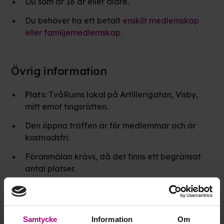
Du som är 18 år eller äldre.
Du behöver ha ett betalt
enskilt medlemskap
eller familjemedlemskap.
Övrig information
Plats
: TvåRums lokal på Artillerigatan, Visby,
mitt emot tingsrätten.
Den öppna träffen är för medlemmar och är
kostnadsfri.
Föranmälan krävs, då det finns ett begränsat
antal platser.
Sista anmälningsdag 11 februari.
Samtycke
Information
Om