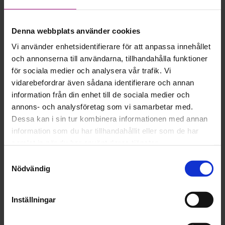
Endast en bokning per person
Är ni flera i familjen som ska vara med? Då behöver
Denna webbplats använder cookies
ni boka en plats för varje deltagare. Det går alltså
inte att boka fler än en plats per namn.
Vi använder enhetsidentifierare för att anpassa innehållet
och annonserna till användarna, tillhandahålla funktioner
I samarbete med Sensus studieförbund.
för sociala medier och analysera vår trafik. Vi
vidarebefordrar även sådana identifierare och annan
information från din enhet till de sociala medier och
Add to calendar
annons- och analysföretag som vi samarbetar med.
Dessa kan i sin tur kombinera informationen med annan
information som du har tillhandahållit eller som de har
samlat in när du har använt deras tjänster.
Samtyckesval
DETAILS
ORGANIZER
Nödvändig
Date:
Email
12 februari
stockholm@friskfri.se
Inställningar
Time:
18:00 - 19:30