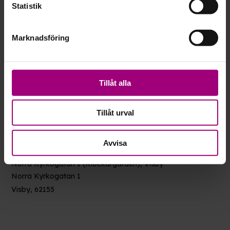
Statistik
Marknadsföring
Tillåt alla
Tillåt urval
Avvisa
VENUE
Norra Kyrkogatan 1 (Klockargården), Visby
Norra Kyrkogatan 1
Visby
,
62155