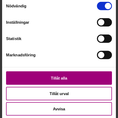
Samtyckesval
Nödvändig
Inställningar
DETAILS
ORGANIZER
Date:
Statistik
Email
4 mars
varmland@friskfri.se
Time:
Marknadsföring
17:30 - 19:00
Tillåt alla
Tillåt urval
Avvisa