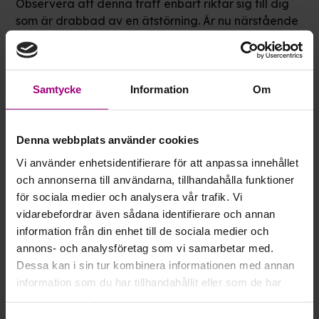
Observera att denna träff enbart riktar sig till dig
som är drabbad av en ätstörning. Är nu närstående
är du varmt välkommen att anmäla dig till våra
andra närståendeaktiviteter som du hittar i
vår
kalender
.
Samtycke
Information
Om
Om personuppgifter och GDPR
Denna webbplats använder cookies
Vissa av Frisk & Fris öppna träffar och stödgrupper
Vi använder enhetsidentifierare för att anpassa innehållet
arrangeras i samarbete med Sensus studieförbund
och annonserna till användarna, tillhandahålla funktioner
och Studieförbundet Vuxenskolan.
för sociala medier och analysera vår trafik. Vi
vidarebefordrar även sådana identifierare och annan
När du anmäler dig samtycker du därför till att vi
information från din enhet till de sociala medier och
rapporterar dina personuppgifter till dem.
annons- och analysföretag som vi samarbetar med.
Dessa kan i sin tur kombinera informationen med annan
Läs mer om hur vi hanterar personuppgifter
information som du har tillhandahållit eller som de har
samlat in när du har använt deras tjänster.
Add to calendar