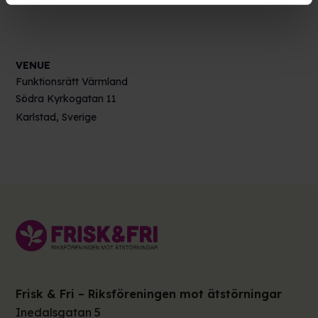
VENUE
Funktionsrätt Värmland
Södra Kyrkogatan 11
Karlstad
,
Sverige
Frisk & Fri – Riksföreningen mot ätstörningar
Inedalsgatan 5