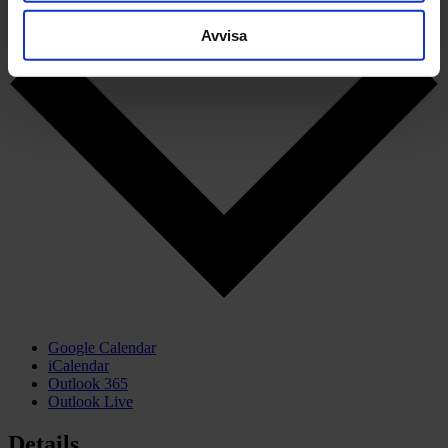
Add to calendar
Avvisa
Google Calendar
iCalendar
Outlook 365
Outlook Live
Details