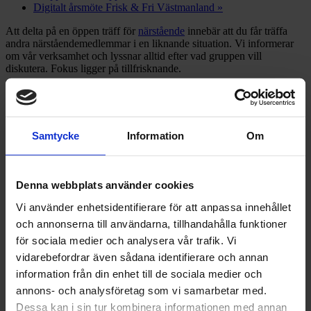
Digitalt årsmöte Frisk & Fri Västmanland
»
Att delta på en öppen träff för
närstående
innebär att du får träffa
andra närståendemedlemmar i en liknande situation. Vi informerar
om vår verksamhet och lyssnar alltid efter vad gruppen vill
diskutera. Fokus ligger på tillfrisknande.
Träffen leds av personer med egna erfarenheter av ätstörningar. Det
är en möjlighet för dig att få stöd och uppleva gemenskap men
ersätter inte terapi.
Samtycke
Information
Om
Vem kan delta?
Du som är 18 år eller äldre.
Du behöver ha ett betalt
enskilt medlemskap eller
Denna webbplats använder cookies
familjemedlemskap.
Vi använder enhetsidentifierare för att anpassa innehållet
Övrig information
och annonserna till användarna, tillhandahålla funktioner
för sociala medier och analysera vår trafik. Vi
Den öppna träffen är för medlemmar och är kostnadsfri.
vidarebefordrar även sådana identifierare och annan
Föranmälan krävs, då det finns ett begränsat antal platser.
information från din enhet till de sociala medier och
Sista anmälningsdag 8 april.
annons- och analysföretag som vi samarbetar med.
Endast en bokning per person
Dessa kan i sin tur kombinera informationen med annan