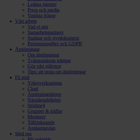
Lediga tjänster
Press och media
Vanliga frågor
Vårt arbete
Vad vi gör
Samarbetspartners
Stadgar och styrdokument
Personuppgifter och GDPR
Ätstörningar
Om ätstörningar
Tvångsmässig träning
Gör vårt självtest
Tips: att prata om ätstörningar
Få stöd
Yrkesverksamma
Chatt
Ätstörningslinjen
Närståendelinjen
Stödmejl
Grupper & träffar
Mentorer
Tillfrisknande
Anslagstavlan
Stöd oss
Bli volontär