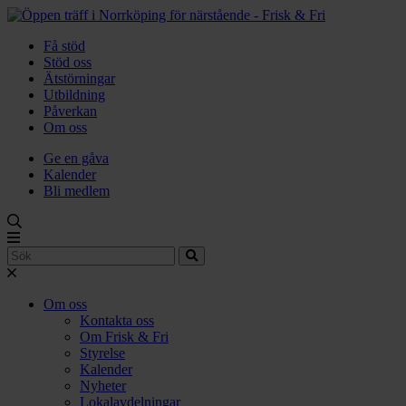
Få stöd
Stöd oss
Ätstörningar
Utbildning
Påverkan
Om oss
Ge en gåva
Kalender
Bli medlem
Om oss
Kontakta oss
Om Frisk & Fri
Styrelse
Kalender
Nyheter
Lokalavdelningar