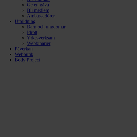
Ge en gåva
Bli medlem
Ambassadörer
Utbildning
Barn och ungdomar
Idrott
Yrkesverksam
Webbinarier
Påverkan
Webbutik
Body Project