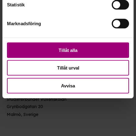
Statistik
Marknadsföring
Tillåt alla
Tillåt urval
Avvisa
VENUE
Studieförbundet Vuxenskolan
Grynbodgatan 20
Malmö
,
Sverige