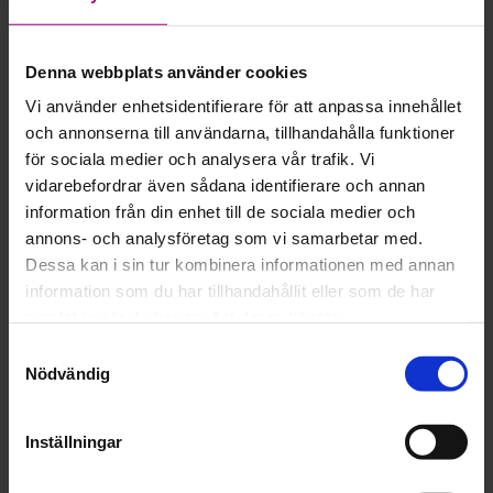
Observera att denna träff enbart riktar sig till dig
som är drabbad av en ätstörning. Är nu närstående
är du varmt välkommen att anmäla dig till våra
Denna webbplats använder cookies
andra närståendeaktiviteter som du hittar i vår
kalender
.
Vi använder enhetsidentifierare för att anpassa innehållet
och annonserna till användarna, tillhandahålla funktioner
I samarbete med Studieförbundet Vuxenskolan.
för sociala medier och analysera vår trafik. Vi
vidarebefordrar även sådana identifierare och annan
information från din enhet till de sociala medier och
Add to calendar
annons- och analysföretag som vi samarbetar med.
Dessa kan i sin tur kombinera informationen med annan
information som du har tillhandahållit eller som de har
samlat in när du har använt deras tjänster.
Samtyckesval
DETAILS
ORGANIZER
Nödvändig
Date:
Email
2024-11-11
skane@friskfri.se
Inställningar
Time:
18:30 - 20:00