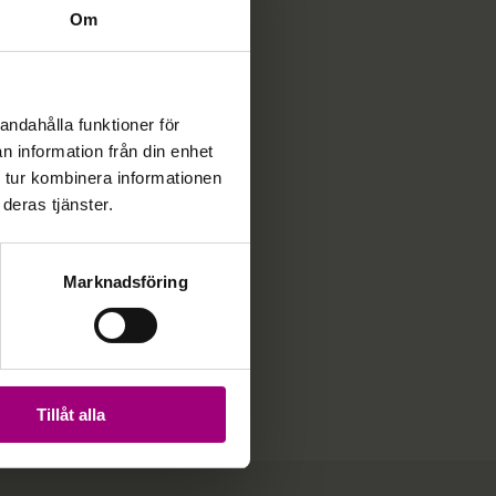
Om
ngslinjen
020-20 80 18
delinjen
0200-125 085
andahålla funktioner för
n information från din enhet
 tur kombinera informationen
deras tjänster.
Marknadsföring
n gåva
Tillåt alla