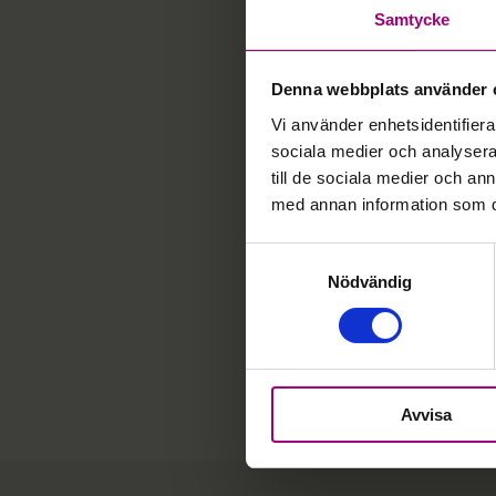
Samtycke
Frisk & Fri – Riksfören
Inedalsgatan 5
Denna webbplats använder 
112 32 Stockholm
Vi använder enhetsidentifierar
Kontakta oss
sociala medier och analysera 
till de sociala medier och a
Org.nummer: 802012-892
med annan information som du 
Plusgiro: 90 00 87-8
Samtyckesval
Nödvändig
Bli medlem
Webbutik
GDPR
Avvisa