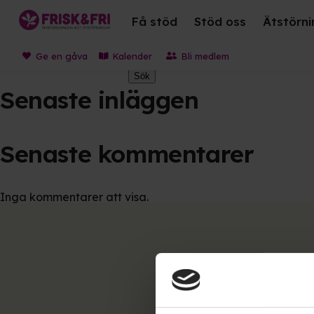
Archives
Få stöd
Stöd oss
Ätstörni
Ge en gåva
Kalender
Bli medlem
Sök
Sök
Senaste inläggen
Senaste kommentarer
Inga kommentarer att visa.