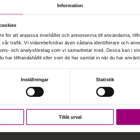
Information
ingen mot ätstörningar
Ätstörni
Närståen
cookies
e för att anpassa innehållet och annonserna till användarna, tillh
vår trafik. Vi vidarebefordrar även sådana identifierare och anna
nnons- och analysföretag som vi samarbetar med. Dessa kan i sin
5
har tillhandahållit eller som de har samlat in när du har använt 
Inställningar
Statistik
Press och media
Personuppgifter och
Ge e
Tillåt urval